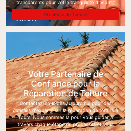
transparents pour votre tranquillité d'esprit."
Probleme de Toiture
Votre Partenaire de
Confiance pour la
Réparation de Toiture
Contactez-nous dès aujourd'hui pour des
conseils d'experts sur la réparation de toiture à
Tours. Nous sommes là pour vous guider à
travers chaque étape du processus et vous