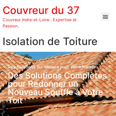
Couvreur du 37
Couvreur Indre-et-Loire : Expertise et
Passion.
Isolation de Toiture
Des Solutions Sur Mesure pour Votre Maison
Des Solutions Complètes
pour Redonner un
Nouveau Souffle à Votre
Toit